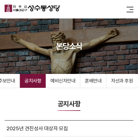
본당소식
주보안내
공지사항
예비신자안내
혼배안내
자선과 후원
공지사항
2025년 견진성사 대상자 모집