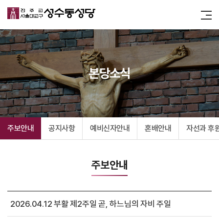
본당소식
주보안내
공지사항
예비신자안내
혼배안내
자선과 후
주보안내
2026.04.12 부활 제2주일 곧, 하느님의 자비 주일