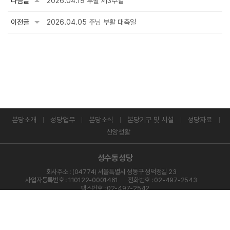
다음글
2026.04.19 부활 제3주일
이전글
2026.04.05 주님 부활 대축일
본당소개
성당업무
본당소식
본당기구 및 시설
성당자료
신앙생활
성수동성당
회사주소 : (04774) 서울특별시 성동구 성덕정길 23
사업자등록번호 : 110122-0001461
전화번호 : 02-497-2543
팩스번호 : 02-497-2542
개인정보처리방침
이메일 무단수집거부
COPYRIGHT 2024ⓒ성수동성당. ALL RIGHTS RESERVED.