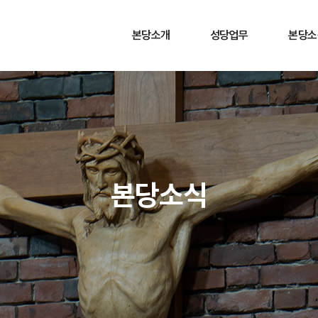
본당소개
성당업무
본당소
본당소개
사무실 안내
주보안
연혁
행사 일정
공지사
성당주보(主保)
오시는 길
예비신자
신부님/수녀님
혼배안
역대 성직자
자선과 
본당소식
미사 및 성사 안내