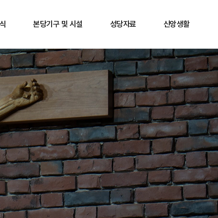
식
본당기구 및 시설
성당자료
신앙생활
내
사목협의회
행사앨범
신심서적
항
분과단체안내
행사영상
가톨릭소개
안내
지역소공동체
각종 양식
내
마리아 성물방
본당 소식지
후원
성체조배실
성가정홀 카페