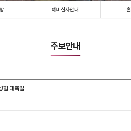
항
예비신자안내
혼
주보안내
 성혈 대축일