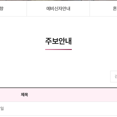
항
예비신자안내
혼
주보안내
제목
축일