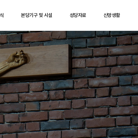
식
본당기구 및 시설
성당자료
신앙생활
내
사목협의회
행사앨범
신심서적
항
분과단체안내
행사영상
가톨릭소개
안내
지역소공동체
각종 양식
내
마리아 성물방
본당 소식지
후원
성체조배실
성가정홀 카페