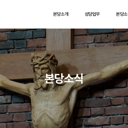
본당소개
성당업무
본당소
본당소개
사무실 안내
주보안
연혁
행사 일정
공지사
성당주보(主保)
오시는 길
예비신자
신부님/수녀님
혼배안
역대 성직자
자선과 
본당소식
미사 및 성사 안내