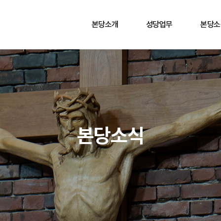
본당소개
성당업무
본당소
본당소개
사무실 안내
주보안
연혁
행사 일정
공지사
성당주보(主保)
오시는 길
예비신자
신부님/수녀님
혼배안
역대 성직자
자선과 
본당소식
미사 및 성사 안내