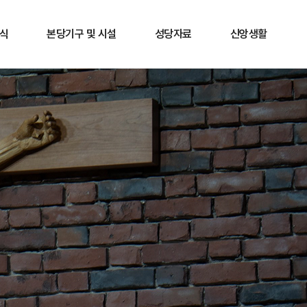
식
본당기구 및 시설
성당자료
신앙생활
내
사목협의회
행사앨범
신심서적
항
분과단체안내
행사영상
가톨릭소개
안내
지역소공동체
각종 양식
내
마리아 성물방
본당 소식지
후원
성체조배실
성가정홀 카페