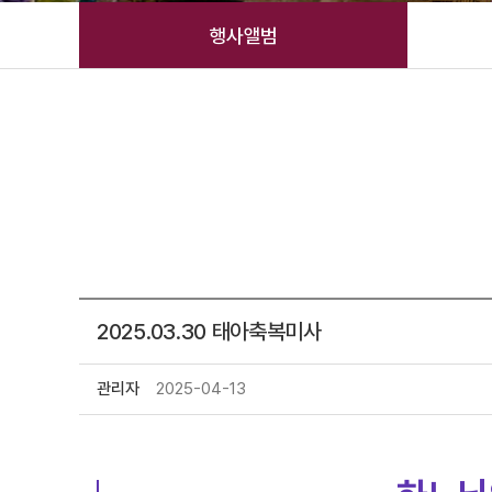
행사앨범
2025.03.30 태아축복미사
관리자
2025-04-13