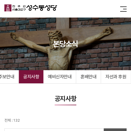
본당소식
주보안내
공지사항
예비신자안내
혼배안내
자선과 후원
공지사항
전체 : 132