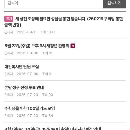
검색하기
새 성전 조성에 필요한 성물을 봉헌 받습니다. (260215 구좌당 봉헌
공지
금액 변경)
관리자
2025-09-11
조회 1,417
8월 23일(주일) 오후 6시 새청년 환영회
관리자
2026-08-06
조회 16
대건복사단 단원 모집
관리자
2026-07-30
조회 61
본당 성구 선정 투표 안내
관리자
2026-07-23
조회 90
수험생을 위한 100일 기도 모임
관리자
2026-07-23
조회 84
8월 1일(토), 14일(금), 15일(토/대축일) 미사시간 변경 안내